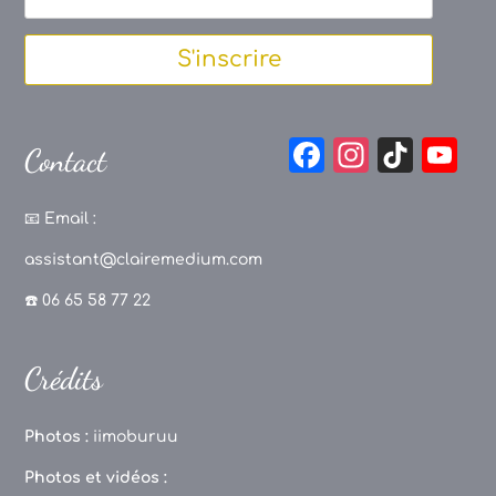
S'inscrire
F
In
Ti
Y
Contact
a
st
k
o
c
a
T
u
📧
Email :
e
g
o
T
assistant@clairemedium.com
b
r
k
u
☎️ 06 65 58 77 22
o
a
b
o
m
e
Crédits
k
C
h
Photos :
iimoburuu
a
Photos et vidéos :