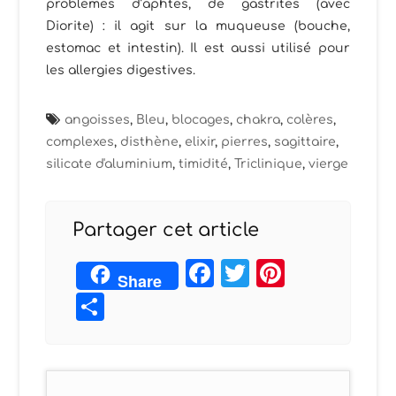
problèmes d’aphtes, de gastrites (avec
Diorite) : il agit sur la muqueuse (bouche,
estomac et intestin). Il est aussi utilisé pour
les allergies digestives.
angoisses
,
Bleu
,
blocages
,
chakra
,
colères
,
complexes
,
disthène
,
elixir
,
pierres
,
sagittaire
,
silicate d'aluminium
,
timidité
,
Triclinique
,
vierge
Partager cet article
Facebook
Twitter
Pintere
Share
Partager