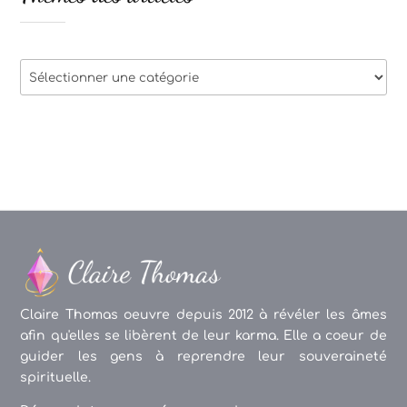
Thèmes
des
articles
Claire Thomas oeuvre depuis 2012 à révéler les âmes
afin qu'elles se libèrent de leur karma. Elle a coeur de
guider les gens à reprendre leur souveraineté
spirituelle.