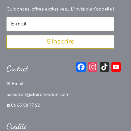
Guidances, offres exclusives... L’invisible t’appelle !
S'inscrire
F
In
Ti
Y
Contact
a
st
k
o
c
a
T
u
📧
Email :
e
g
o
T
assistant@clairemedium.com
b
r
k
u
☎️ 06 65 58 77 22
o
a
b
o
m
e
Crédits