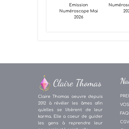
Emission
Numéros
Numéroscope Mai
20
2026
Na
PRE
Claire Thomas oeuvre depuis
2012 à révéler les âmes afin
VOS
qu'elles se libèrent de leur
FAQ
karma. Elle a coeur de guider
CG
les gens à reprendre leur