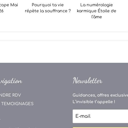
cope Mai
Pourquoi ta vie
La numérologie
26
répète la souffrance ?
karmique Étoile de
l’âme
vigation
Newsletter
NDRE RDV
Guidances, offres exclusive
L’invisible t’appelle !
 TEMOIGNAGES
V