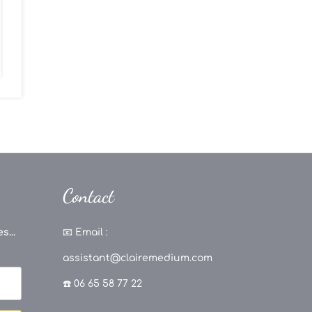
Contact
s...
📧
Email :
assistant@clairemedium.com
☎️ 06 65 58 77 22