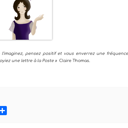
 l’imaginez, pensez positif et vous enverrez une fréquenc
yiez une lettre à la Poste »
Claire Thomas.
book
tter
Pinterest
Partager