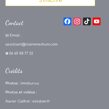
S'inscrire
F
In
Ti
Y
Contact
a
st
k
o
c
a
T
u
📧
Email :
e
g
o
T
assistant@clairemedium.com
b
r
k
u
☎️ 06 65 58 77 22
o
a
b
o
m
e
Crédits
k
C
h
Photos :
iimoburuu
a
Photos et vidéos :
n
Xavier Cailhol :
estalam.fr
n