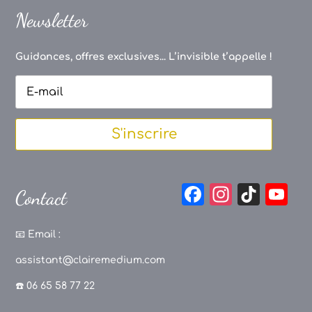
Newsletter
Guidances, offres exclusives... L’invisible t’appelle !
S'inscrire
F
In
Ti
Y
Contact
a
st
k
o
c
a
T
u
📧
Email :
e
g
o
T
assistant@clairemedium.com
b
r
k
u
☎️ 06 65 58 77 22
o
a
b