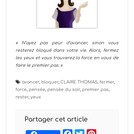
« N’ayez pas peur d’avancer, sinon vous
resterez bloqué dans votre vie. Alors, fermez
les yeux et vous trouverez la force en vous de
faire le premier pas. »
avancer
,
bloquer
,
CLAIRE THOMAS
,
fermer
,
force
,
pensée
,
pensée du soir
,
premier pas
,
rester
,
yeux
Partager cet article
Facebook
Twitter
Pintere