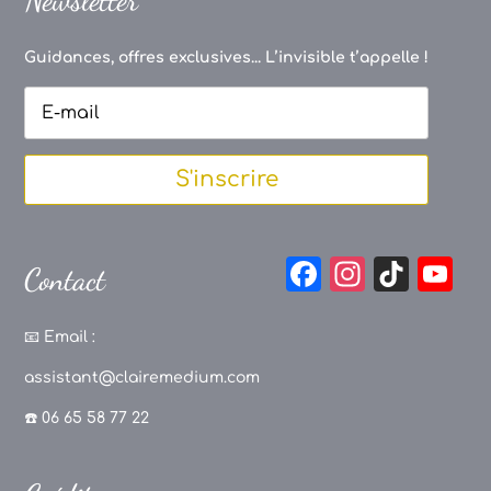
Newsletter
Guidances, offres exclusives... L’invisible t’appelle !
S'inscrire
F
In
Ti
Y
Contact
a
st
k
o
c
a
T
u
📧
Email :
e
g
o
T
assistant@clairemedium.com
b
r
k
u
☎️ 06 65 58 77 22
o
a
b
o
m
e