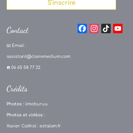
S'inscrire
F
In
Ti
Y
Contact
a
st
k
o
c
a
T
u
📧
Email :
e
g
o
T
assistant@clairemedium.com
b
r
k
u
☎️ 06 65 58 77 22
o
a
b
o
m
e
Crédits
k
C
h
Photos :
iimoburuu
a
Photos et vidéos :
n
Xavier Cailhol :
estalam.fr
n