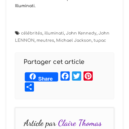
Illuminati.
célébrités
,
illuminati
,
John Kennedy
,
John
LENNON
,
meutres
,
Michael Jackson
,
tupac
Partager cet article
Facebook
Twitter
Pintere
Share
Partager
Article par
Claire Thomas