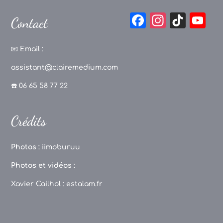
F
In
Ti
Y
Contact
a
st
k
o
c
a
T
u
📧
Email :
e
g
o
T
assistant@clairemedium.com
b
r
k
u
☎️ 06 65 58 77 22
o
a
b
o
m
e
Crédits
k
C
h
Photos :
iimoburuu
a
Photos et vidéos :
n
Xavier Cailhol :
estalam.fr
n
el