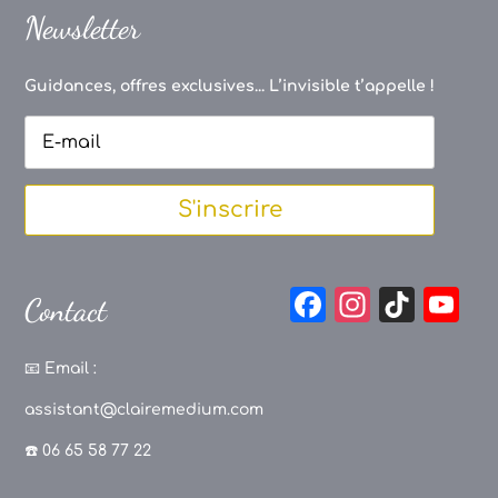
Newsletter
Guidances, offres exclusives... L’invisible t’appelle !
S'inscrire
F
In
Ti
Y
Contact
a
st
k
o
c
a
T
u
📧
Email :
e
g
o
T
assistant@clairemedium.com
b
r
k
u
☎️ 06 65 58 77 22
o
a
b