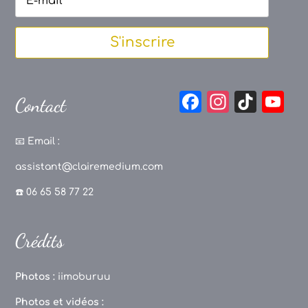
S'inscrire
F
In
Ti
Y
Contact
a
st
k
o
c
a
T
u
📧
Email :
e
g
o
T
assistant@clairemedium.com
b
r
k
u
☎️ 06 65 58 77 22
o
a
b
o
m
e
Crédits
k
C
h
Photos :
iimoburuu
a
Photos et vidéos :