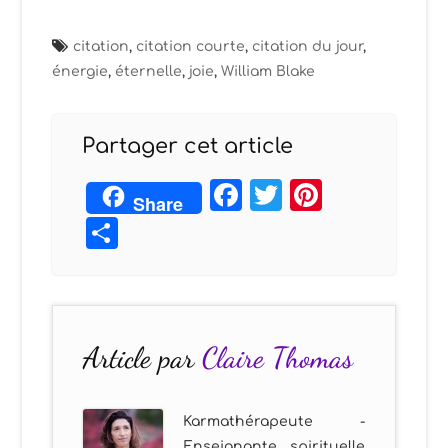
citation
,
citation courte
,
citation du jour
,
énergie
,
éternelle
,
joie
,
William Blake
Partager cet article
Facebook
Twitter
Pintere
Share
Partager
Article par
Claire Thomas
Karmathérapeute -
Enseignante spirituelle