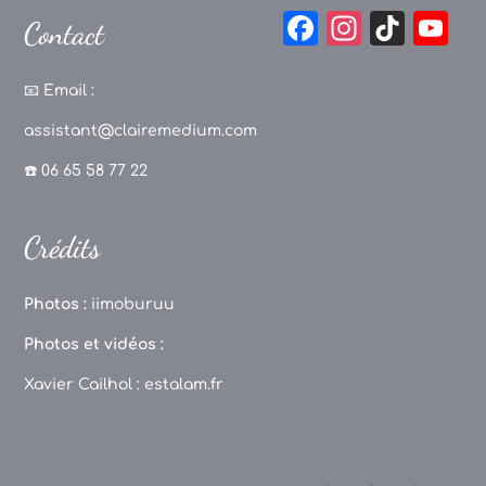
F
In
Ti
Y
Contact
a
st
k
o
c
a
T
u
📧
Email :
e
g
o
T
assistant@clairemedium.com
b
r
k
u
☎️ 06 65 58 77 22
o
a
b
o
m
e
Crédits
k
C
h
Photos :
iimoburuu
a
Photos et vidéos :
n
Xavier Cailhol :
estalam.fr
n
el