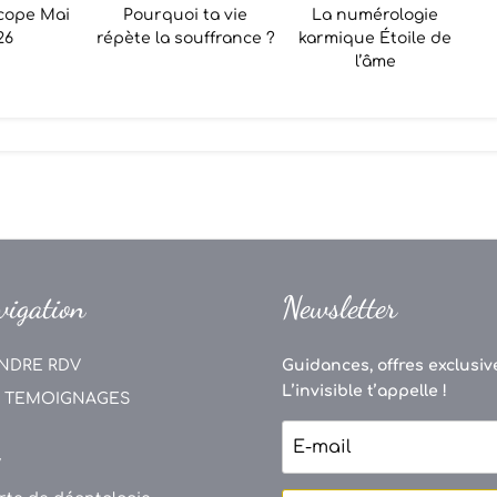
cope Mai
Pourquoi ta vie
La numérologie
26
répète la souffrance ?
karmique Étoile de
l’âme
vigation
Newsletter
NDRE RDV
Guidances, offres exclusive
L’invisible t’appelle !
 TEMOIGNAGES
V