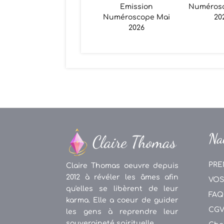
Emission
Numéros
Numéroscope Mai
20
2026
Na
PRE
Claire Thomas oeuvre depuis
2012 à révéler les âmes afin
VOS
qu'elles se libèrent de leur
FAQ
karma. Elle a coeur de guider
CG
les gens à reprendre leur
souveraineté spirituelle.