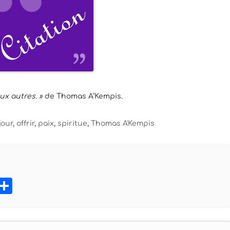
aux autres. »
de Thomas A’Kempis.
jour
,
offrir
,
paix
,
spiritue
,
Thomas A'Kempis
book
tter
Pinterest
Partager