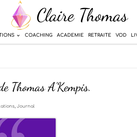
TIONS
COACHING
ACADEMIE
RETRAITE
VOD
LI
 de Thomas A’Kempis.
tations
,
Journal