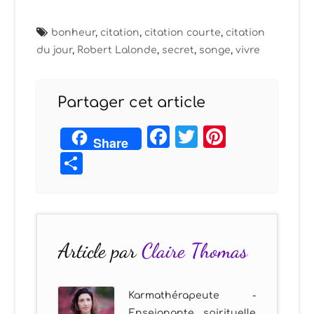
bonheur
,
citation
,
citation courte
,
citation
du jour
,
Robert Lalonde
,
secret
,
songe
,
vivre
Partager cet article
Facebook
Twitter
Pintere
Share
Partager
Article par
Claire Thomas
Karmathérapeute -
Enseignante spirituelle