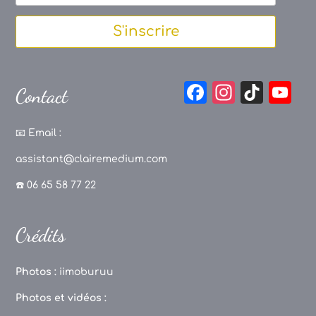
S'inscrire
F
In
Ti
Y
Contact
a
st
k
o
c
a
T
u
📧
Email :
e
g
o
T
assistant@clairemedium.com
b
r
k
u
☎️ 06 65 58 77 22
o
a
b
o
m
e
Crédits
k
C
h
Photos :
iimoburuu
a
Photos et vidéos :