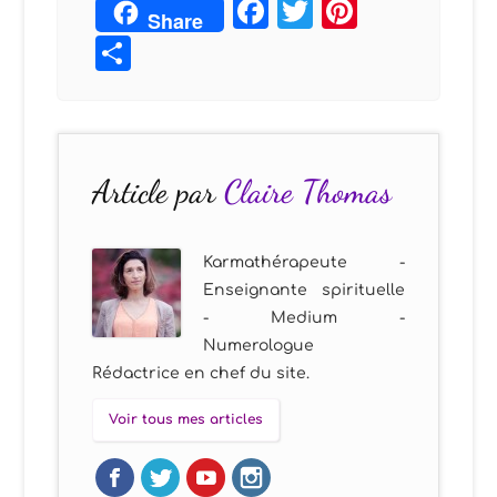
Facebook
Twitter
Pintere
Share
Partager
Article par
Claire Thomas
Karmathérapeute -
Enseignante spirituelle
- Medium -
Numerologue
Rédactrice en chef du site.
Voir tous mes articles