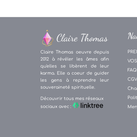
Na
PRE
Claire Thomas oeuvre depuis
2012 à révéler les âmes afin
VOS
qu'elles se libèrent de leur
FAQ
karma. Elle a coeur de guider
CG
les gens à reprendre leur
souveraineté spirituelle.
Cha
Poli
Découvrir tous mes réseaux
sociaux avec :
Men