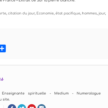
 France – Extrait de Sur la pierre blanche.
urte
,
citation du jour
,
Economie
,
état pacifique
,
hommes
,
jour
,
book
tter
Pinterest
Partager
as
 Enseignante spirituelle - Medium - Numerologue
 site.