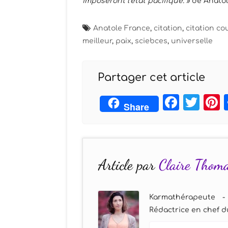
imposeront l’état pacifique. »
de Anatole
Anatole France
,
citation
,
citation co
meilleur
,
paix
,
sciebces
,
universelle
Partager cet article
Face
Twi
Share
Article par
Claire Thom
Karmathérapeute -
Rédactrice en chef du