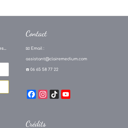
Contact
s...
📧
Email :
assistant@clairemedium.com
☎️ 06 65 58 77 22
F
In
Ti
Y
a
st
k
o
c
a
T
u
e
g
o
T
Crédits