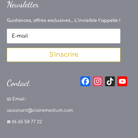
Newsletter
Guidances, offres exclusives... L’invisible t’appelle !
S'inscrire
F
In
Ti
Y
Contact
a
st
k
o
c
a
T
u
📧
Email :
e
g
o
T
assistant@clairemedium.com
b
r
k
u
☎️ 06 65 58 77 22
o
a
b