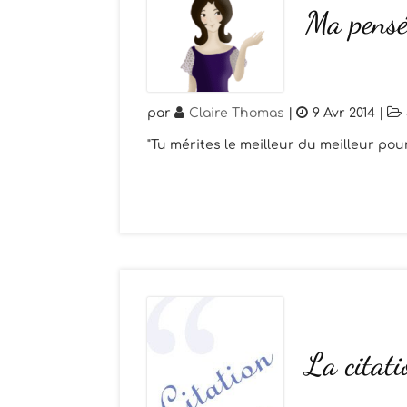
Ma pensé
par
Claire Thomas
|
9 Avr 2014
|
"Tu mérites le meilleur du meilleur po
La citat