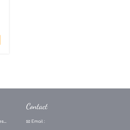
Contact
s...
📧
Email :