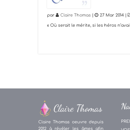
par
Claire Thomas
|
27 Mar 2014
|
« Où serait le mérite, si les héros n’a
Na
PRE
Claire Thomas oeuvre depuis
2012 à révéler les âmes afin