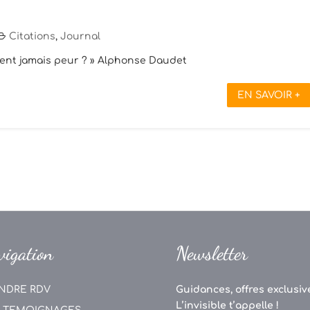
Citations
,
Journal
vaient jamais peur ? » Alphonse Daudet
EN SAVOIR +
vigation
Newsletter
NDRE RDV
Guidances, offres exclusive
L’invisible t’appelle !