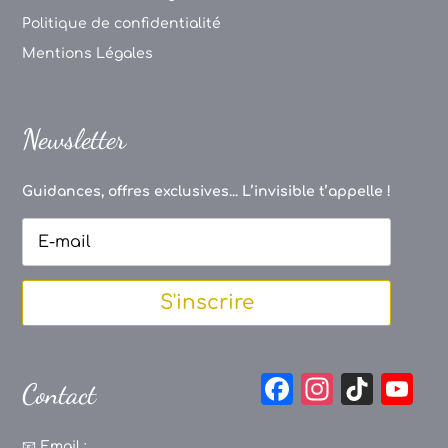
Politique de confidentialité
Mentions Légales
Newsletter
Guidances, offres exclusives... L’invisible t’appelle !
S'inscrire
F
In
Ti
Y
Contact
a
st
k
o
📧
Email :