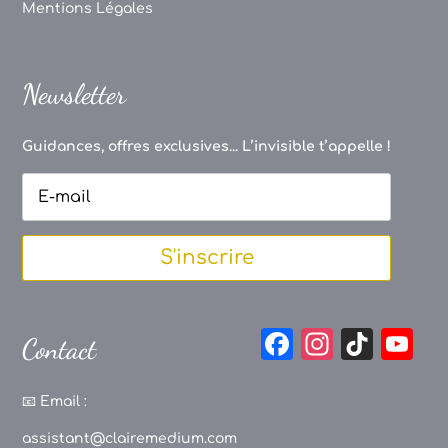
Mentions Légales
Newsletter
Guidances, offres exclusives... L’invisible t’appelle !
S'inscrire
F
In
Ti
Y
Contact
a
st
k
o
c
a
T
u
📧
Email :
e
g
o
T
assistant@clairemedium.com