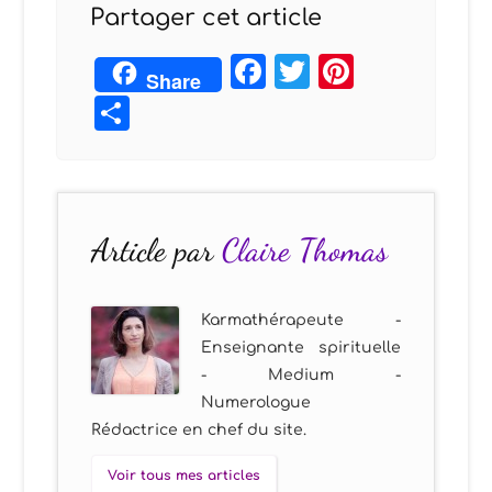
Partager cet article
Facebook
Twitter
Pintere
Share
Partager
Article par
Claire Thomas
Karmathérapeute -
Enseignante spirituelle
- Medium -
Numerologue
Rédactrice en chef du site.
Voir tous mes articles