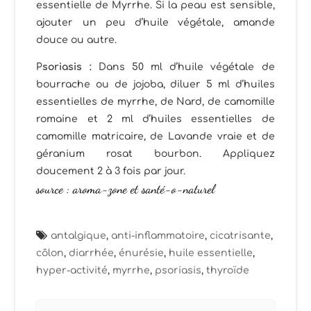
essentielle de Myrrhe. Si la peau est sensible,
ajouter un peu d’huile végétale, amande
douce ou autre.
P
soriasis :
Dans 50 ml d’huile végétale de
bourrache ou de jojoba, diluer 5 ml d’huiles
essentielles de myrrhe, de Nard, de camomille
romaine et 2 ml d’huiles essentielles de
camomille matricaire, de Lavande vraie et de
géranium rosat bourbon. Appliquez
doucement 2 à 3 fois par jour.
source :
aroma-zone
et
santé-o-naturel
antalgique
,
anti-inflammatoire
,
cicatrisante
,
côlon
,
diarrhée
,
énurésie
,
huile essentielle
,
hyper-activité
,
myrrhe
,
psoriasis
,
thyroïde