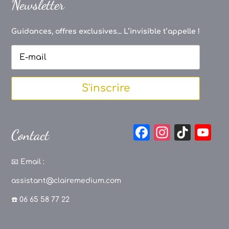
Newsletter
Guidances, offres exclusives... L’invisible t’appelle !
S'inscrire
F
In
Ti
Y
Contact
a
st
k
o
c
a
T
u
📧
Email :
e
g
o
T
assistant@clairemedium.com
b
r
k
u
☎️ 06 65 58 77 22
o
a
b