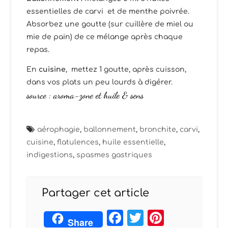
essentielles de carvi et de menthe poivrée.
Absorbez une goutte (sur cuillère de miel ou
mie de pain) de ce mélange après chaque
repas.
En
cuisine
, mettez 1 goutte, après cuisson,
dans vos plats un peu lourds à digérer.
source :
aroma-zone
et
huile & sens
aérophagie
,
ballonnement
,
bronchite
,
carvi
,
cuisine
,
flatulences
,
huile essentielle
,
indigestions
,
spasmes gastriques
Partager cet article
Facebook
Twitter
Pintere
Share