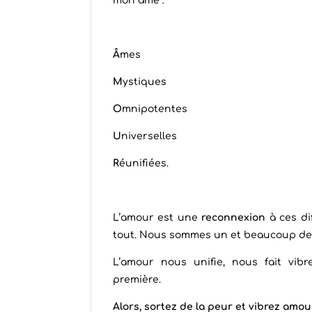
mon âme :
Â
mes
M
ystiques
O
mnipotentes
U
niverselles
R
éunifiées.
L’amour est une
reconnexion
à ces di
tout. Nous sommes un et beaucoup de g
L’amour nous unifie, nous fait vib
première.
Alors, sortez de la peur et vibrez amour