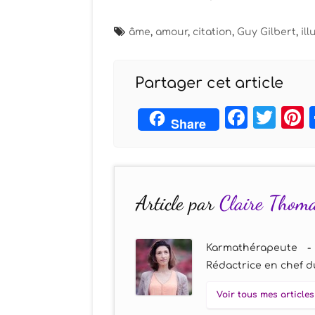
âme
,
amour
,
citation
,
Guy Gilbert
,
il
Partager cet article
Face
Twi
Share
Article par
Claire Thom
Karmathérapeute -
Rédactrice en chef du
Voir tous mes articles