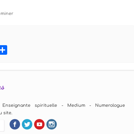
luminer
book
tter
Pinterest
Partager
as
 Enseignante spirituelle - Medium - Numerologue
 site.