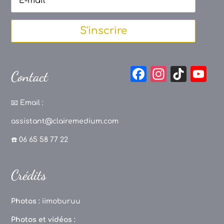
S'inscrire
F
In
Ti
Y
Contact
a
st
k
o
c
a
T
u
📧
Email :
e
g
o
T
assistant@clairemedium.com
b
r
k
u
☎️ 06 65 58 77 22
o
a
b
o
m
e
Crédits
k
C
h
Photos :
iimoburuu
a
Photos et vidéos :