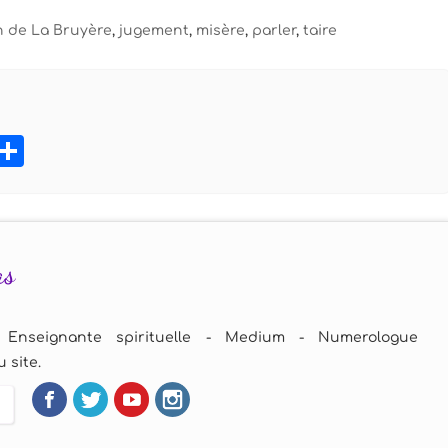
 de La Bruyère
,
jugement
,
misère
,
parler
,
taire
book
tter
Pinterest
Partager
as
 Enseignante spirituelle - Medium - Numerologue
 site.