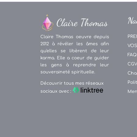
Na
PRE
Claire Thomas oeuvre depuis
2012 à révéler les âmes afin
VOS
qu'elles se libèrent de leur
FAQ
karma. Elle a coeur de guider
CG
les gens à reprendre leur
souveraineté spirituelle.
Cha
Poli
Découvrir tous mes réseaux
sociaux avec :
Men