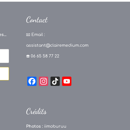
Contact
s...
📧
Email :
assistant@clairemedium.com
☎️ 06 65 58 77 22
F
In
Ti
Y
a
st
k
o
c
a
T
u
e
g
o
T
Crédits
b
r
k
u
o
a
b
Photos :
iimoburuu