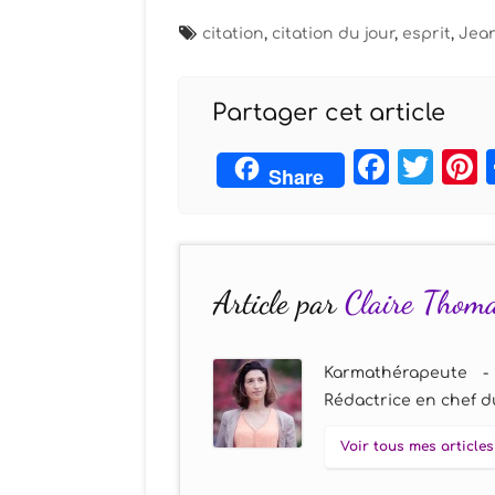
citation
,
citation du jour
,
esprit
,
Jean
Partager cet article
Face
Twi
Share
Article par
Claire Thom
Karmathérapeute -
Rédactrice en chef du
Voir tous mes articles