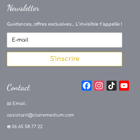
Newsletter
Guidances, offres exclusives... L’invisible t’appelle !
S'inscrire
F
In
Ti
Y
Contact
a
st
k
o
c
a
T
u
📧
Email :
e
g
o
T
assistant@clairemedium.com
b
r
k
u
☎️ 06 65 58 77 22
o
a
b