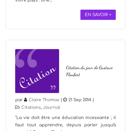
votre pays : une...
EN SAVOIR +
Citation du jour de Gustave
Flaubert
par
Claire Thomas
|
21 Sep 2014
|
Citations
,
Journal
"La vie doit être une éducation incessante ; il
faut tout apprendre, depuis parler jusqu'à