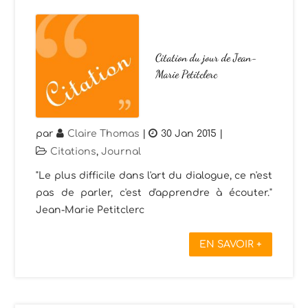
Citation du jour de Jean-
Marie Petitclerc
par
Claire Thomas
|
30 Jan 2015
|
Citations
,
Journal
"Le plus difficile dans l'art du dialogue, ce n'est
pas de parler, c'est d'apprendre à écouter."
Jean-Marie Petitclerc
EN SAVOIR +