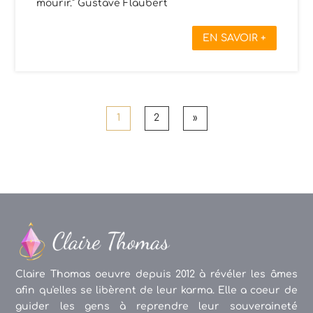
mourir." Gustave Flaubert
EN SAVOIR +
1
2
»
Claire Thomas oeuvre depuis 2012 à révéler les âmes
afin qu'elles se libèrent de leur karma. Elle a coeur de
guider les gens à reprendre leur souveraineté