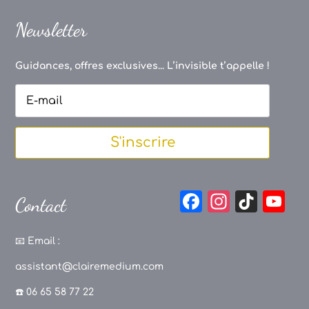
Newsletter
Guidances, offres exclusives... L’invisible t’appelle !
S'inscrire
F
In
Ti
Y
Contact
a
st
k
o
c
a
T
u
📧
Email :
e
g
o
T
assistant@clairemedium.com
b
r
k
u
☎️ 06 65 58 77 22