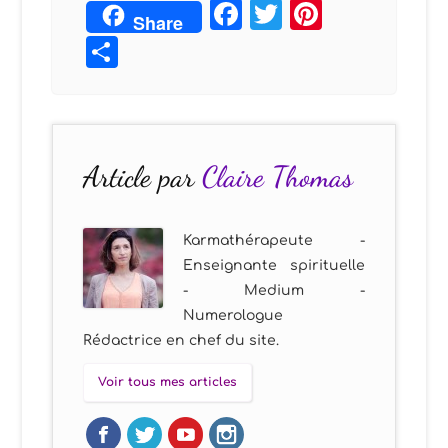
Facebook
Twitter
Pintere
Share
Partager
Article par
Claire Thomas
Karmathérapeute -
Enseignante spirituelle
- Medium -
Numerologue
Rédactrice en chef du site.
Voir tous mes articles