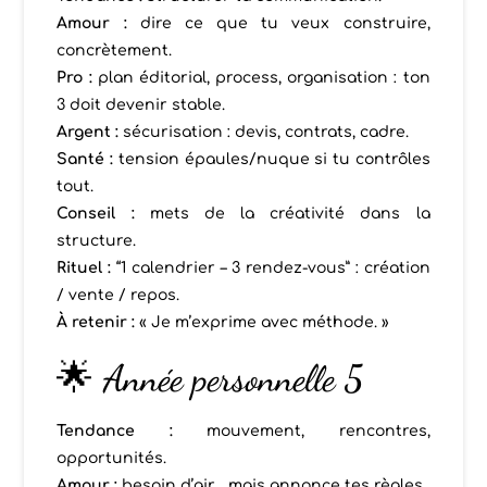
Amour :
dire ce que tu veux construire,
concrètement.
Pro :
plan éditorial, process, organisation : ton
3 doit devenir stable.
Argent :
sécurisation : devis, contrats, cadre.
Santé :
tension épaules/nuque si tu contrôles
tout.
Conseil :
mets de la créativité dans la
structure.
Rituel :
“1 calendrier – 3 rendez-vous” : création
/ vente / repos.
À retenir :
« Je m’exprime avec méthode. »
🌟 Année personnelle 5
Tendance :
mouvement, rencontres,
opportunités.
Amour :
besoin d’air… mais annonce tes règles.