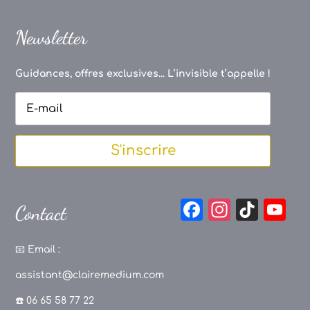
Newsletter
Guidances, offres exclusives... L’invisible t’appelle !
S'inscrire
F
In
Ti
Y
Contact
a
st
k
o
c
a
T
u
📧
Email :
e
g
o
T
assistant@clairemedium.com
b
r
k
u
☎️ 06 65 58 77 22