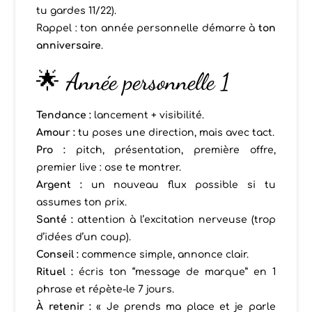
tu gardes 11/22).
Rappel : ton année personnelle démarre à
ton
anniversaire
.
🌟 Année personnelle 1
Tendance :
lancement + visibilité.
Amour :
tu poses une direction, mais avec tact.
Pro :
pitch, présentation, première offre,
premier live : ose te montrer.
Argent :
un nouveau flux possible si tu
assumes ton prix.
Santé :
attention à l’excitation nerveuse (trop
d’idées d’un coup).
Conseil :
commence simple, annonce clair.
Rituel :
écris ton “message de marque” en 1
phrase et répète-le 7 jours.
À retenir :
« Je prends ma place et je parle