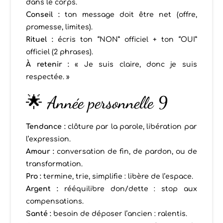
dans le corps.
Conseil :
ton message doit être net (offre,
promesse, limites).
Rituel :
écris ton “NON” officiel + ton “OUI”
officiel (2 phrases).
À retenir :
« Je suis claire, donc je suis
respectée. »
🌟 Année personnelle 9
Tendance :
clôture par la parole, libération par
l’expression.
Amour :
conversation de fin, de pardon, ou de
transformation.
Pro :
termine, trie, simplifie : libère de l’espace.
Argent :
rééquilibre don/dette : stop aux
compensations.
Santé :
besoin de déposer l’ancien : ralentis.