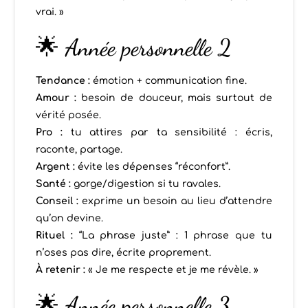
vrai. »
🌟 Année personnelle 2
Tendance :
émotion + communication fine.
Amour :
besoin de douceur, mais surtout de
vérité posée.
Pro :
tu attires par ta sensibilité : écris,
raconte, partage.
Argent :
évite les dépenses “réconfort”.
Santé :
gorge/digestion si tu ravales.
Conseil :
exprime un besoin au lieu d’attendre
qu’on devine.
Rituel :
“La phrase juste” : 1 phrase que tu
n’oses pas dire, écrite proprement.
À retenir :
« Je me respecte et je me révèle. »
🌟 Année personnelle 3