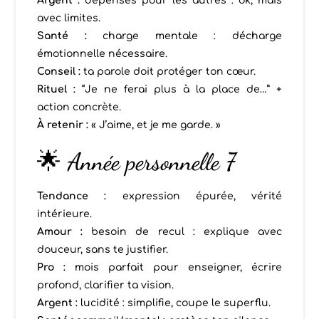
Argent :
dépenses pour les autres : ok, mais
avec limites.
Santé :
charge mentale : décharge
émotionnelle nécessaire.
Conseil :
ta parole doit protéger ton cœur.
Rituel :
“Je ne ferai plus à la place de…” +
action concrète.
À retenir :
« J’aime, et je me garde. »
🌟 Année personnelle 7
Tendance :
expression épurée, vérité
intérieure.
Amour :
besoin de recul : explique avec
douceur, sans te justifier.
Pro :
mois parfait pour enseigner, écrire
profond, clarifier ta vision.
Argent :
lucidité : simplifie, coupe le superflu.