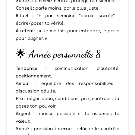
Santé :
sommeil/mental : protège ton silence.
Conseil :
parle moins, parle plus juste.
Rituel :
1h par semaine “parole sacrée” :
écrire/poser ta vérité.
À retenir :
« Je me tais pour entendre, je parle
pour aligner. »
🌟 Année personnelle 8
Tendance :
communication d’autorité,
positionnement.
Amour :
équilibre des responsabilités :
discussion adulte.
Pro :
négociation, conditions, prix, contrats : tu
poses ton pouvoir.
Argent :
hausse possible si tu assumes ta
valeur.
Santé :
pression interne : relâche le contrôle