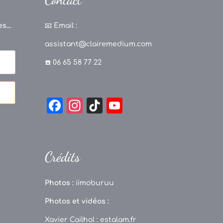
s...
📧
Email :
assistant@clairemedium.com
☎️ 06 65 58 77 22
F
In
Ti
Y
a
st
k
o
c
a
T
u
e
g
o
T
Crédits
b
r
k
u
o
a
b
Photos :
iimoburuu
o
m
e
Photos et vidéos :
k
C
Xavier Cailhol :
estalam.fr