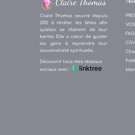
PRE
Claire Thomas oeuvre depuis
2012 à révéler les âmes afin
VOS
qu'elles se libèrent de leur
FAQ
karma. Elle a coeur de guider
CG
les gens à reprendre leur
souveraineté spirituelle.
Cha
Poli
Découvrir tous mes réseaux
sociaux avec :
Men