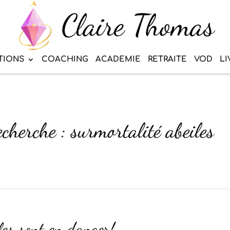
TIONS
COACHING
ACADEMIE
RETRAITE
VOD
LI
echerche : surmortalité abeiles
les sont en danger!