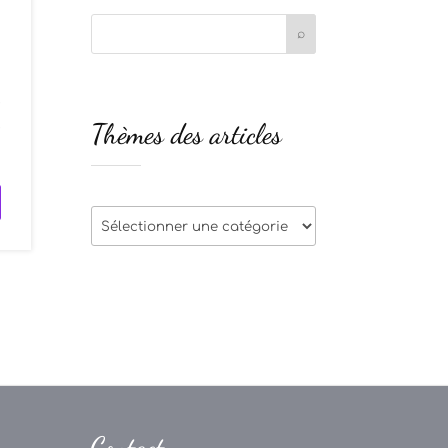
e
Thèmes des articles
e
Thèmes
des
articles
Contact