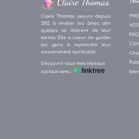
PRE
Claire Thomas oeuvre depuis
2012 à révéler les âmes afin
VOS
qu'elles se libèrent de leur
FAQ
karma. Elle a coeur de guider
CG
les gens à reprendre leur
souveraineté spirituelle.
Cha
Poli
Découvrir tous mes réseaux
sociaux avec :
Men