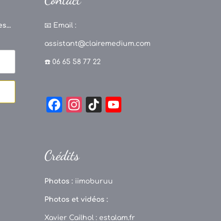
s...
📧
Email :
assistant@clairemedium.com
☎️ 06 65 58 77 22
F
In
Ti
Y
a
st
k
o
c
a
T
u
e
g
o
T
Crédits
b
r
k
u
o
a
b
Photos :
iimoburuu
o
m
e
Photos et vidéos :
k
C
Xavier Cailhol :
estalam.fr