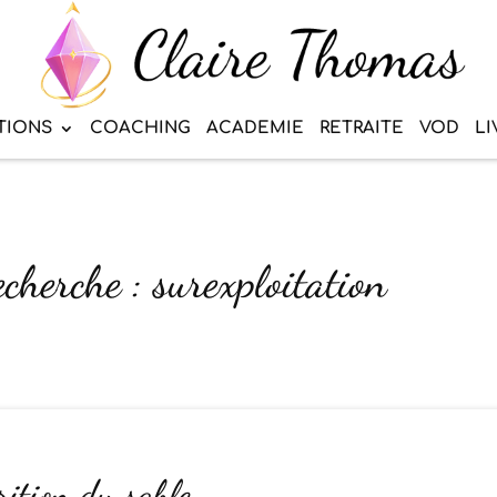
TIONS
COACHING
ACADEMIE
RETRAITE
VOD
LI
echerche : surexploitation
ition du sable