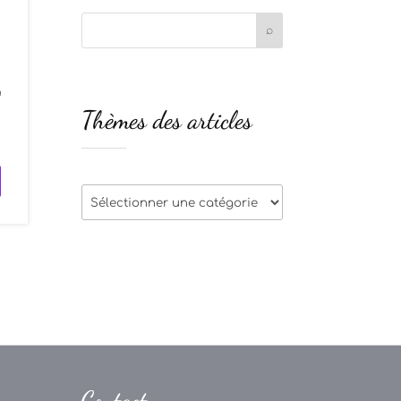
a
Thèmes des articles
s
Thèmes
des
articles
Contact