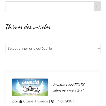
Thèmes des articles
Thèmes
des
articles
Emission ESSENCIEL :
allons vers notre être !
par
Claire Thomas
|
1 Nov 2015
|