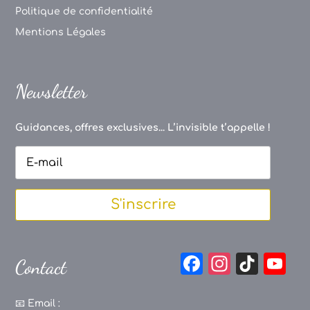
Politique de confidentialité
Mentions Légales
Newsletter
Guidances, offres exclusives... L’invisible t’appelle !
S'inscrire
F
In
Ti
Y
Contact
a
st
k
o
c
a
T
u
📧
Email :