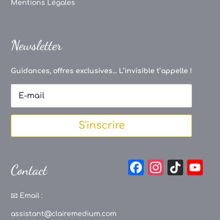
Mentions Légales
Newsletter
Guidances, offres exclusives... L’invisible t’appelle !
S'inscrire
F
In
Ti
Y
Contact
a
st
k
o
c
a
T
u
📧
Email :
e
g
o
T
assistant@clairemedium.com