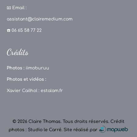
c
a
T
u
📧
Email :
e
g
o
T
assistant@clairemedium.com
b
r
k
u
☎️ 06 65 58 77 22
o
a
b
o
m
e
Crédits
k
C
h
Photos :
iimoburuu
a
Photos et vidéos :
n
Xavier Cailhol :
estalam.fr
n
el
© 2026 Claire Thomas. Tous droits réservés.
Crédit
photos : Studio le Carré
.
Site réalisé par