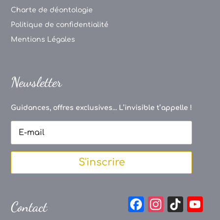
Charte de déontologie
Politique de confidentialité
Mentions Légales
Newsletter
Guidances, offres exclusives... L’invisible t’appelle !
S'inscrire
F
In
Ti
Y
Contact
a
st
k
o