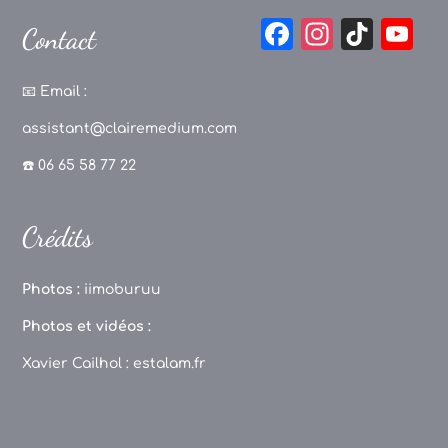
F
In
Ti
Y
Contact
a
st
k
o
c
a
T
u
📧
Email :
e
g
o
T
assistant@clairemedium.com
b
r
k
u
☎️ 06 65 58 77 22
o
a
b
o
m
e
Crédits
k
C
h
Photos :
iimoburuu
a
Photos et vidéos :
n
Xavier Cailhol :
estalam.fr
n
el