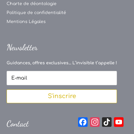
Charte de déontologie
Politique de confidentialité
Mentions Légales
Newsletter
Guidances, offres exclusives... L’invisible t’appelle !
S'inscrire
F
In
Ti
Y
Contact
a
st
k
o