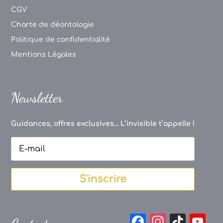
CGV
Charte de déontologie
Politique de confidentialité
Mentions Légales
Newsletter
Guidances, offres exclusives... L’invisible t’appelle !
S'inscrire
F
In
Ti
Y