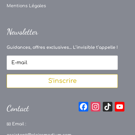
Mentions Légales
Newsletter
Guidances, offres exclusives... L’invisible t’appelle !
S'inscrire
F
In
Ti
Y
Contact
a
st
k
o
c
a
T
u
📧
Email :