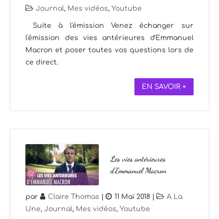
Journal
,
Mes vidéos
,
Youtube
Suite à l'émission Venez échanger sur
l'émission des vies antérieures d'Emmanuel
Macron et poser toutes vos questions lors de
ce direct.
EN SAVOIR +
Les vies antérieures
d’Emmanuel Macron
par
Claire Thomas
|
11 Mai 2018
|
A La
Une
,
Journal
,
Mes vidéos
,
Youtube