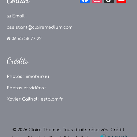
Contact
a
st
k
o
c
a
T
u
📧
Email :
e
g
o
T
assistant@clairemedium.com
b
r
k
u
☎️ 06 65 58 77 22
o
a
b
o
m
e
Crédits
k
C
h
Photos :
iimoburuu
a
Photos et vidéos :
n
Xavier Cailhol :
estalam.fr
n
el
© 2026 Claire Thomas. Tous droits réservés.
Crédit