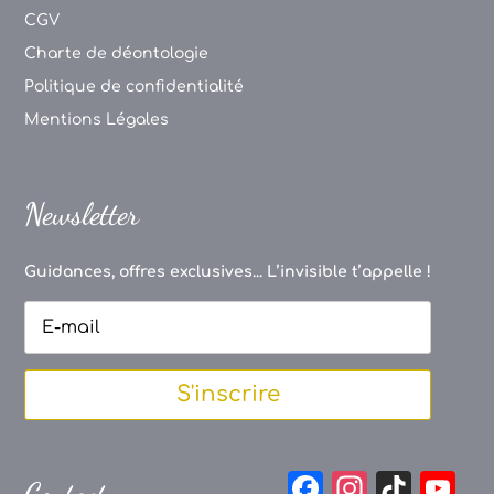
CGV
Charte de déontologie
Politique de confidentialité
Mentions Légales
Newsletter
Guidances, offres exclusives... L’invisible t’appelle !
S'inscrire
F
In
Ti
Y