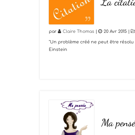
La citati
par
Claire Thomas
|
20 Avr 2015
|
"Un problème créé ne peut être résolu e
Einstein
Ma pensé