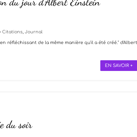
on du jour d’Albert Einstein
Citations
,
Journal
n réfléchissant de la même manière qu'il a été créé." d'Alber
EN SAVOIR +
e du soir