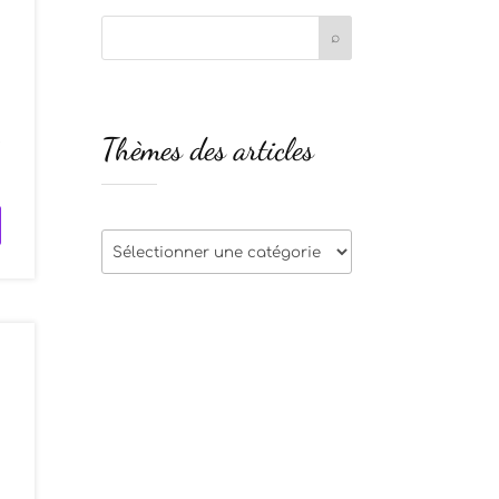
s
Thèmes des articles
e
Thèmes
des
articles