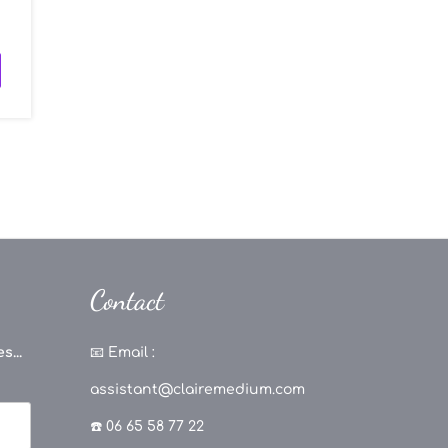
Contact
s...
📧
Email :
assistant@clairemedium.com
☎️ 06 65 58 77 22