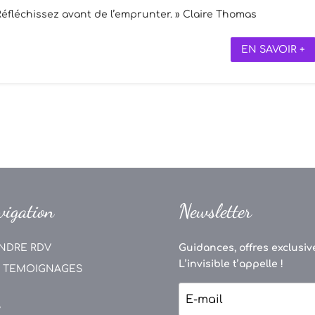
éfléchissez avant de l’emprunter. » Claire Thomas
EN SAVOIR +
vigation
Newsletter
NDRE RDV
Guidances, offres exclusive
L’invisible t’appelle !
 TEMOIGNAGES
V