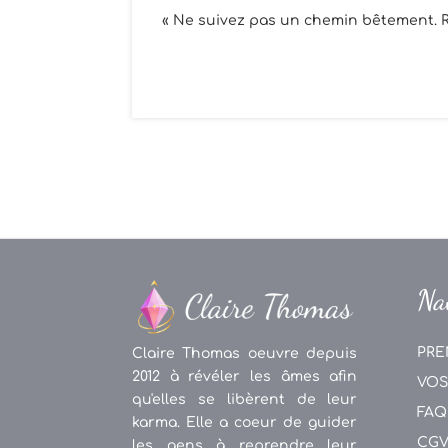
« Ne suivez pas un chemin bêtement. R
Na
PRE
Claire Thomas oeuvre depuis
2012 à révéler les âmes afin
VOS
qu'elles se libèrent de leur
FAQ
karma. Elle a coeur de guider
CG
les gens à reprendre leur