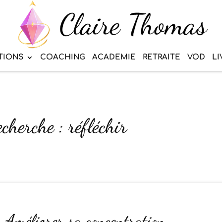
TIONS
COACHING
ACADEMIE
RETRAITE
VOD
LI
cherche : réfléchir
: Améliorer sa concentration