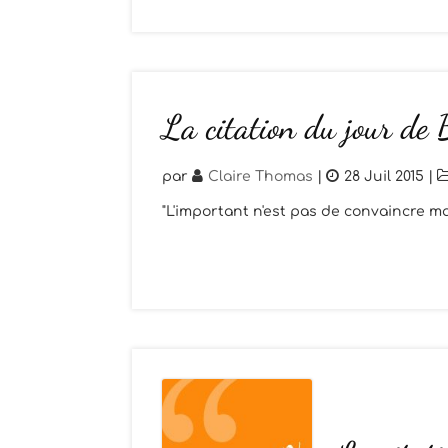
La citation du jour de
par
Claire Thomas
|
28 Juil 2015
|
"L'important n'est pas de convaincre m