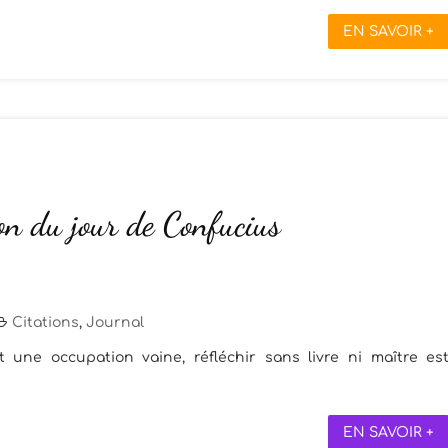
EN SAVOIR +
on du jour de Confucius
Citations
,
Journal
t une occupation vaine, réfléchir sans livre ni maître es
EN SAVOIR +