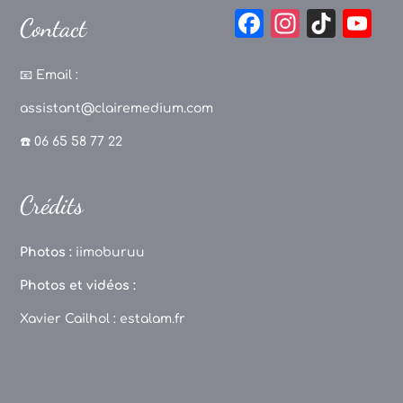
F
In
Ti
Y
Contact
a
st
k
o
c
a
T
u
📧
Email :
e
g
o
T
assistant@clairemedium.com
b
r
k
u
☎️ 06 65 58 77 22
o
a
b
o
m
e
Crédits
k
C
h
Photos :
iimoburuu
a
Photos et vidéos :
n
Xavier Cailhol :
estalam.fr
n
el