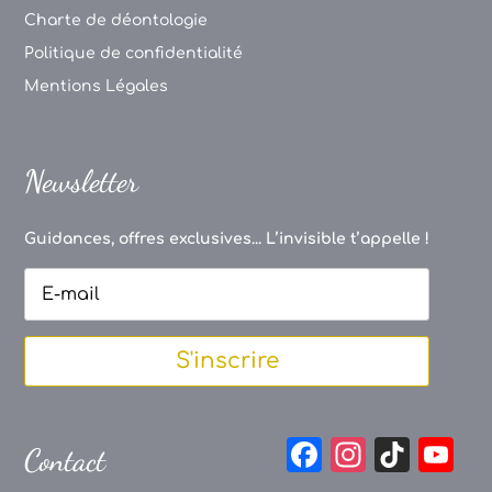
Charte de déontologie
Politique de confidentialité
Mentions Légales
Newsletter
Guidances, offres exclusives... L’invisible t’appelle !
S'inscrire
F
In
Ti
Y
Contact
a
st
k
o