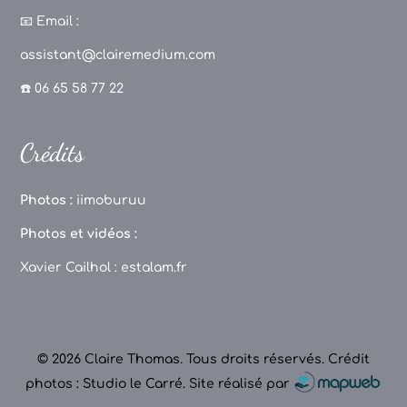
c
a
T
u
📧
Email :
e
g
o
T
assistant@clairemedium.com
b
r
k
u
☎️ 06 65 58 77 22
o
a
b
o
m
e
Crédits
k
C
h
Photos :
iimoburuu
a
Photos et vidéos :
n
Xavier Cailhol :
estalam.fr
n
el
© 2026 Claire Thomas. Tous droits réservés.
Crédit
photos : Studio le Carré
.
Site réalisé par