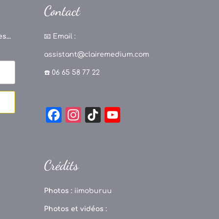
Contact
s...
📧
Email :
assistant@clairemedium.com
☎️ 06 65 58 77 22
F
In
Ti
Y
a
st
k
o
c
a
T
u
e
g
o
T
Crédits
b
r
k
u
o
a
b
Photos :
iimoburuu
o
m
e
Photos et vidéos :