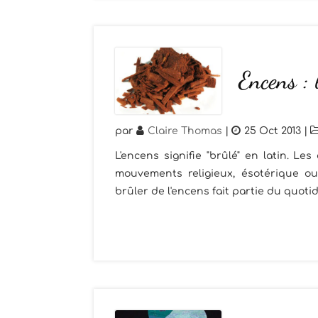
Encens :
par
Claire Thomas
|
25 Oct 2013
|
L'encens signifie "brûlé" en latin. Le
mouvements religieux, ésotérique ou
brûler de l'encens fait partie du quotid