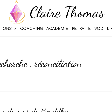
TIONS
COACHING
ACADEMIE
RETRAITE
VOD
LI
cherche : réconciliation
ion du jour de Bouddha