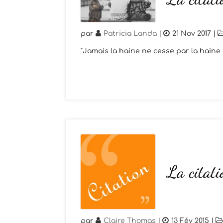
par
Patricia Landa
|
21 Nov 2017
|
"Jamais la haine ne cesse par la haine 
La citati
par
Claire Thomas
|
13 Fév 2015
|