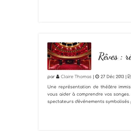
Rêves : r
par
Claire Thomas
|
27 Déc 2013
|
Une représentation de théâtre immisc
vous aider à comprendre vos songes. 
spectateurs d'événements symbolisés p