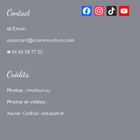
F
In
Ti
Y
Contact
a
st
k
o
c
a
T
u
📧
Email :
e
g
o
T
assistant@clairemedium.com
b
r
k
u
☎️ 06 65 58 77 22
o
a
b
o
m
e
Crédits
k
C
h
Photos :
iimoburuu
a
Photos et vidéos :
n
Xavier Cailhol :
estalam.fr
n
el