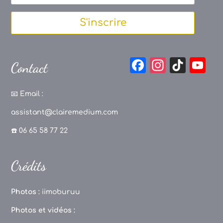
S'inscrire
F
In
Ti
Y
Contact
a
st
k
o
c
a
T
u
📧
Email :
e
g
o
T
assistant@clairemedium.com
b
r
k
u
☎️ 06 65 58 77 22
o
a
b
o
m
e
Crédits
k
C
h
Photos :
iimoburuu
a
Photos et vidéos :