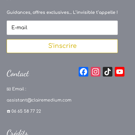
Guidances, offres exclusives... L’invisible t’appelle !
S'inscrire
F
In
Ti
Y
Contact
a
st
k
o
c
a
T
u
📧
Email :
e
g
o
T
assistant@clairemedium.com
b
r
k
u
☎️ 06 65 58 77 22
o
a
b
o
m
e
Crédits