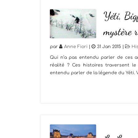
Yéti, Big
mystère r
par
Anne Fiori
|
31 Jan 2015
|
Hi
Qui n’a pas entendu parler de ces a
réalité ? Ces histoires traversent 
entendu parler de la légende du Yéti. V