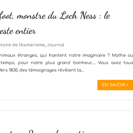
foot, monstre du Loch Ness : le
este entier
stoire de l'ésoterisme
,
Journal
nimaux étranges, qui hantent notre imaginaire ? Mythe o
le temps, pour notre plus grand bonheur…. Vous avez tou
ers 1830, des témoignages révèlent la...
EN SAVOIR +