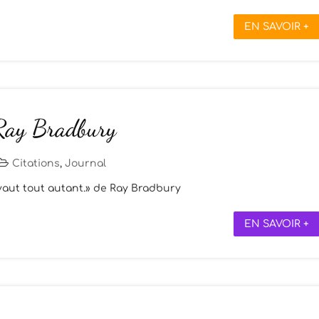
EN SAVOIR +
 Ray Bradbury
Citations
,
Journal
e vaut tout autant.» de Ray Bradbury
EN SAVOIR +