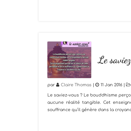
Le savie
par
Claire Thomas
|
11 Jan 2016
|
Le saviez-vous ? Le bouddhisme perço
aucune réalité tangible. Cet enseig
souffrance qu’il génère dans la croyan