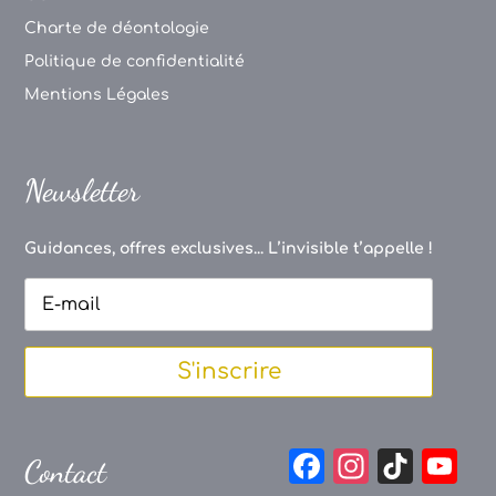
Charte de déontologie
Politique de confidentialité
Mentions Légales
Newsletter
Guidances, offres exclusives... L’invisible t’appelle !
S'inscrire
F
In
Ti
Y
Contact