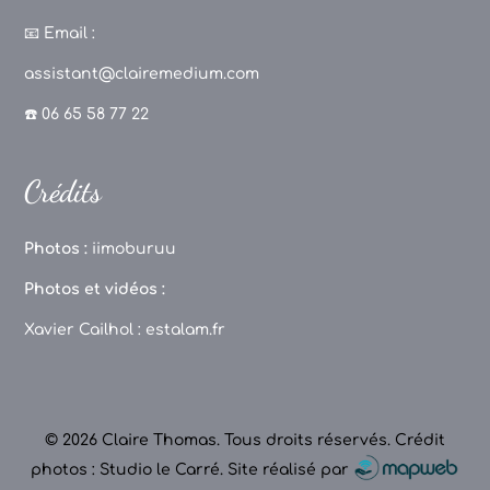
a
st
k
o
c
a
T
u
📧
Email :
e
g
o
T
assistant@clairemedium.com
b
r
k
u
☎️ 06 65 58 77 22
o
a
b
o
m
e
Crédits
k
C
h
Photos :
iimoburuu
a
Photos et vidéos :
n
Xavier Cailhol :
estalam.fr
n
el
© 2026 Claire Thomas. Tous droits réservés.
Crédit
photos : Studio le Carré
.
Site réalisé par