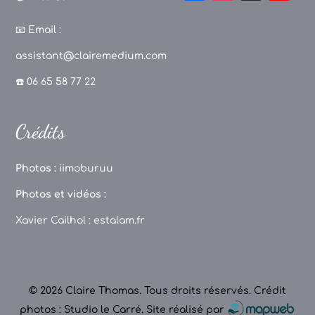
a
st
k
o
c
a
T
u
📧
Email :
e
g
o
T
assistant@clairemedium.com
b
r
k
u
☎️ 06 65 58 77 22
o
a
b
o
m
e
Crédits
k
C
h
Photos :
iimoburuu
a
Photos et vidéos :
n
Xavier Cailhol :
estalam.fr
n
el
© 2026 Claire Thomas. Tous droits réservés.
Crédit
photos : Studio le Carré
.
Site réalisé par