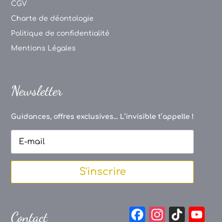
CGV
Charte de déontologie
Politique de confidentialité
Mentions Légales
Newsletter
Guidances, offres exclusives... L’invisible t’appelle !
S'inscrire
F
In
Ti
Y
Contact