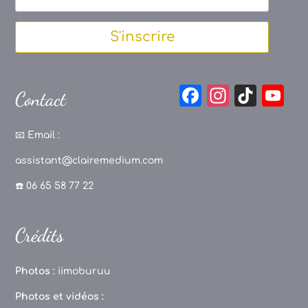
S'inscrire
F
In
Ti
Y
Contact
a
st
k
o
c
a
T
u
📧
Email :
e
g
o
T
assistant@clairemedium.com
b
r
k
u
☎️ 06 65 58 77 22
o
a
b
o
m
e
Crédits
k
C
h
Photos :
iimoburuu
a
Photos et vidéos :