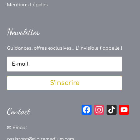
Mentions Légales
Newsletter
Guidances, offres exclusives... L’invisible t’appelle !
S'inscrire
F
In
Ti
Y
Contact
a
st
k
o
c
a
T
u
📧
Email :
e
g
o
T
assistant@clairemedium.com