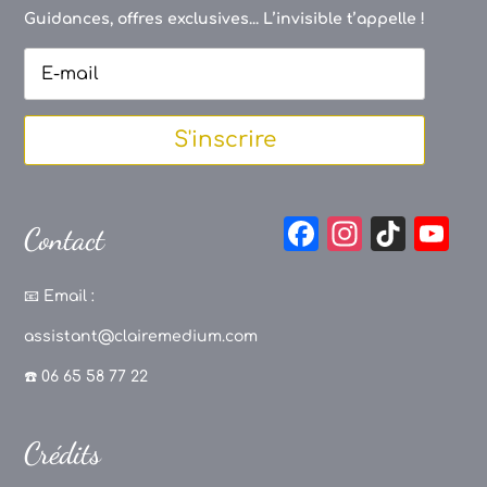
Guidances, offres exclusives... L’invisible t’appelle !
S'inscrire
F
In
Ti
Y
Contact
a
st
k
o
c
a
T
u
📧
Email :
e
g
o
T
assistant@clairemedium.com
b
r
k
u
☎️ 06 65 58 77 22
o
a
b
o
m
e
Crédits
k
C